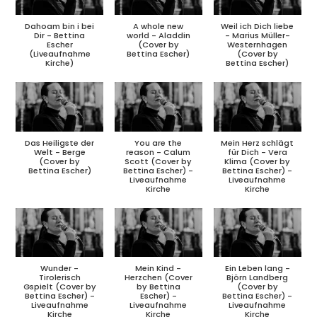
Dahoam bin i bei
A whole new
Weil ich Dich liebe
Dir - Bettina
world - Aladdin
- Marius Müller-
Escher
(Cover by
Westernhagen
(Liveaufnahme
Bettina Escher)
(Cover by
Kirche)
Bettina Escher)
Das Heiligste der
You are the
Mein Herz schlägt
Welt - Berge
reason - Calum
für Dich - Vera
(Cover by
Scott (Cover by
Klima (Cover by
Bettina Escher)
Bettina Escher) -
Bettina Escher) -
Liveaufnahme
Liveaufnahme
Kirche
Kirche
Wunder -
Mein Kind -
Ein Leben lang -
Tirolerisch
Herzchen (Cover
Björn Landberg
Gspielt (Cover by
by Bettina
(Cover by
Bettina Escher) -
Escher) -
Bettina Escher) -
Liveaufnahme
Liveaufnahme
Liveaufnahme
Kirche
Kirche
Kirche