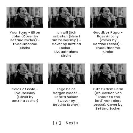
Your Song - Elton
Ich will Dich
Goodbye Papa -
John (Cover by
anbeten (Here I
Ross Antony
Bettina Escher) -
am to worship) -
(Cover by
Liveaufnahme
Cover by Bettina
Bettina Escher) -
Kirche
Escher -
Liveaufnahme
Liveaufnahme
Kirche
Kirche
Fields of Gold -
Lege Deine
Ruft zu dem Herrn
Eva Cassidy
Sorgen nieder -
(dt. Version von
(Cover by
Sefora Nelson
"Shout to the
Bettina Escher)
(Cover by
lord" von Feiert
Bettina Escher)
Jesus!), Cover by
Bettina Escher
Next
»
1
/
3