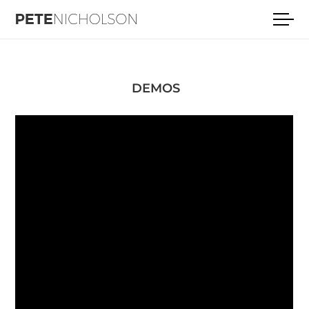
DEMOS