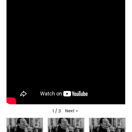
Next
»
1
/
3